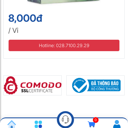
8,000đ
/ Vỉ
Hotline: 028.7100.29.29
0