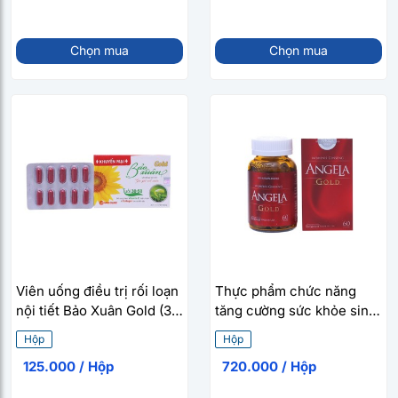
Chọn mua
Chọn mua
Viên uống điều trị rối loạn
Thực phẩm chức năng
nội tiết Bảo Xuân Gold (3
tăng cường sức khỏe sinh
vỉ x 10 viên/hộp)
lý nữ Sâm Angela Gold (60
Hộp
Hộp
viên/hộp)
125.000 / Hộp
720.000 / Hộp