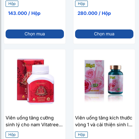
Vương Bảo (2 vỉ x 10
New (30 viên/hộp)
Hộp
Hộp
viên/hộp)
143.000 / Hộp
280.000 / Hộp
Chọn mua
Chọn mua
Viên uống tăng cường
Viên uống tăng kích thước
sinh lý cho nam Vitatree
vòng 1 và cải thiện sinh lý
Essence Of Kangaroo
nữ Big 1 (40 viên/hộp)
Hộp
Hộp
40000 MAX (100 viên/hộp)