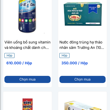
Viên uống bổ sung vitamin
Nước đông trùng hạ thảo
và khoáng chất dành cho
nhân sâm Trường An (10
nam One A Day Men’s
chai/hộp)
Hộp
Hộp
Complete Multivitamin
610.000 / Hộp
350.000 / Hộp
(300 viên/hộp)
Chọn mua
Chọn mua