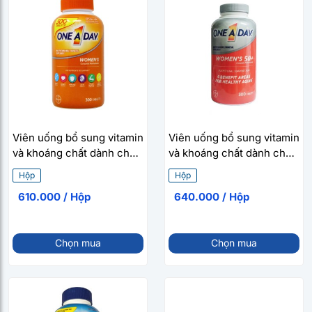
Viên uống bổ sung vitamin
Viên uống bổ sung vitamin
và khoáng chất dành cho
và khoáng chất dành cho
nữ One A Day Women’s
nữ trên 50 tuổi One A Day
Hộp
Hộp
Complete Multivitamin
Women’s 50+ Complete
610.000 / Hộp
640.000 / Hộp
(300 viên/hộp)
Multivitamin (300
viên/hộp)
Chọn mua
Chọn mua