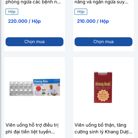
phòng ngừa các bệnh nữ
năng và ngăn ngừa suy
và nam giới Nga Phụ
thận Ích Thận Vương (3 vỉ
Hộp
Hộp
Khang (60 viên/hộp)
x 10 viên/hộp)
220.000 / Hộp
210.000 / Hộp
Chọn mua
Chọn mua
Viên uống hỗ trợ điều trị
Viên uống bổ thận, tăng
phì đại tiền liệt tuyến
cường sinh lý Khang Dược