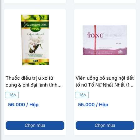
Thuốc điều trị u xơ tử
Viên uống bổ sung nội tiết
cung & phì đại lành tính
tố nữ Tố Nữ Nhất Nhất (10
tuyến tiền liệt Trinh nữ
viên/hộp)
Hộp
Hộp
Hoàng Cung MNS (60
56.000 / Hộp
55.000 / Hộp
viên/hộp)
Chọn mua
Chọn mua