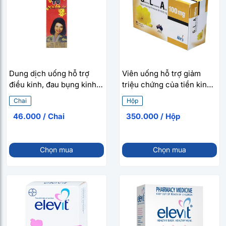
Dung dịch uống hỗ trợ
Viên uống hỗ trợ giảm
điều kinh, đau bụng kinh
triệu chứng của tiền kinh
Hồng Huyết Tố (250ml)
nguyệt GLA 100mg (30
Chai
Hộp
viên/hộp)
46.000 / Chai
350.000 / Hộp
Chọn mua
Chọn mua