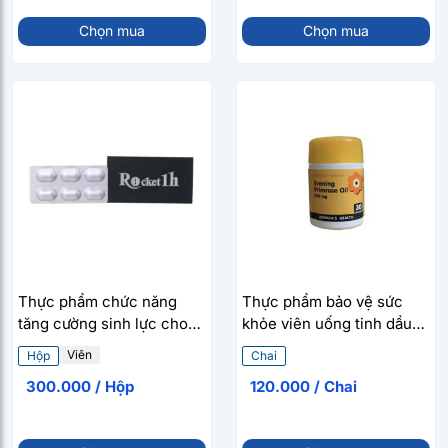
Chọn mua
Chọn mua
Thực phẩm chức năng
Thực phẩm bảo vệ sức
tăng cường sinh lực cho
khỏe viên uống tinh dầu
nam giới Rocket 1h (6
hoa anh thảo Everyday
Viên
Hộp
Chai
viên/hộp)
Health Evening Primrose
300.000 / Hộp
120.000 / Chai
Oil 500mg (30 viên/chai)