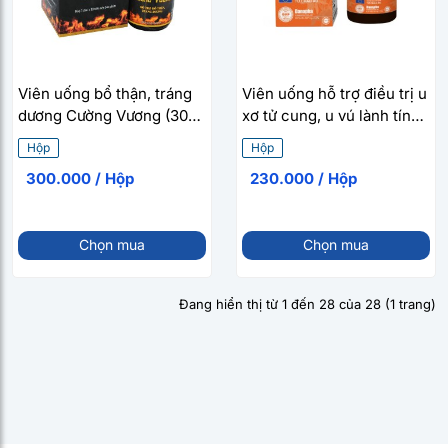
Viên uống bổ thận, tráng
Viên uống hỗ trợ điều trị u
dương Cường Vương (30
xơ tử cung, u vú lành tính
viên/hộp)
An Nữ Cung Danapha Viva
Hộp
Hộp
(40 viên/hộp)
300.000 / Hộp
230.000 / Hộp
Chọn mua
Chọn mua
Đang hiển thị từ 1 đến 28 của 28 (1 trang)