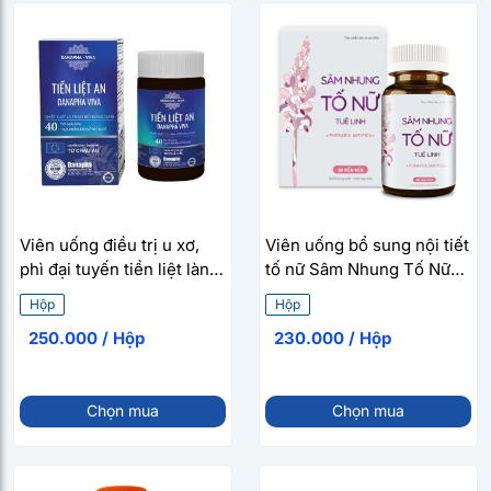
Viên uống điều trị u xơ,
Viên uống bổ sung nội tiết
phì đại tuyến tiền liệt lành
tố nữ Sâm Nhung Tố Nữ
tính Tiền liệt an Danapha
Tuệ Linh (30 viên/hộp)
Hộp
Hộp
Viva (40 viên/hộp)
250.000 / Hộp
230.000 / Hộp
Chọn mua
Chọn mua