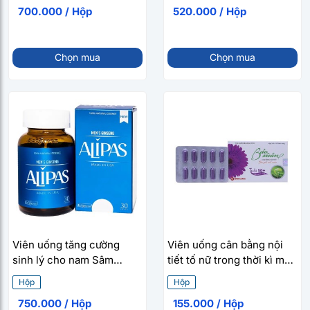
700.000 / Hộp
520.000 / Hộp
Chọn mua
Chọn mua
Viên uống tăng cường
Viên uống cân bằng nội
sinh lý cho nam Sâm
tiết tố nữ trong thời kì mãn
Alipas New (30 viên/hộp)
kinh Bảo Xuân Tuổi 50+ (3
Hộp
Hộp
vỉ x 10 viên/hộp)
750.000 / Hộp
155.000 / Hộp