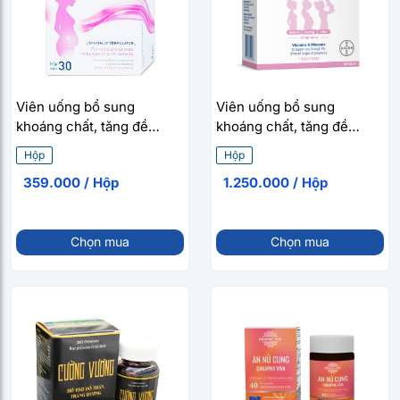
Viên uống bổ sung
Viên uống bổ sung
khoáng chất, tăng đề
khoáng chất, tăng đề
kháng cho phụ nữ mang
kháng cho phụ nữ mang
Hộp
Hộp
thai Elevit (3 vỉ x 10
thai Elevit (10 vỉ x 10
359.000 / Hộp
1.250.000 / Hộp
viên/hộp)
viên/hộp)
Chọn mua
Chọn mua