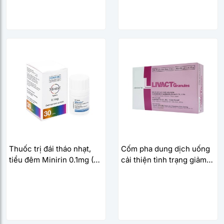
Thuốc trị đái tháo nhạt,
Cốm pha dung dịch uống
tiểu đêm Minirin 0.1mg (30
cải thiện tình trạng giảm
viên/hộp)
albumin máu Livact
Granules (84 gói/hộp)