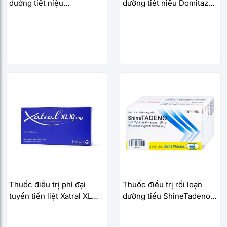
đường tiết niệu
đường tiết niệu Domitazol
TanaMisolblue (10 vỉ x 10
DMC (5 vỉ x 10 viên/hộp)
viên/hộp)
Thuốc điều trị phì đại
Thuốc điều trị rối loạn
tuyến tiền liệt Xatral XL
đường tiểu ShineTadeno
10mg (30 viên/hộp)
50mg (3 vỉ x 10 viên/hộp)