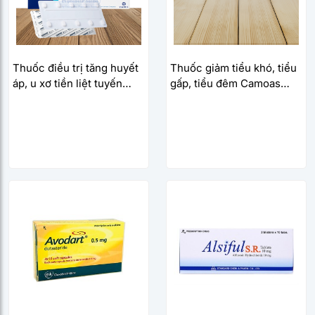
Thuốc điều trị tăng huyết
Thuốc giảm tiểu khó, tiểu
áp, u xơ tiền liệt tuyến
gấp, tiểu đêm Camoas
Carduran 2mg (10
200mg (3 vỉ x 10 viên/hộp)
viên/hộp)