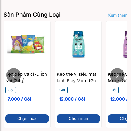
Sản Phẩm Cùng Loại
Xem thêm
Kẹo dẻo Calci-D Ích
Kẹo the vị siêu mát
Kẹo the vị 
Nhi (24g)
lạnh Play More (Gói
More (Gói 
12g)
Gói
Gói
Gói
7.000 / Gói
12.000 / Gói
12.00
Chọn mua
Chọn mua
Chọn