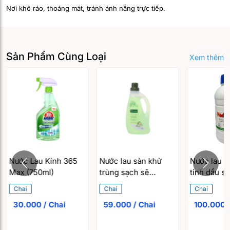
Nơi khô ráo, thoáng mát, tránh ánh nắng trực tiếp.
Sản Phẩm Cùng Loại
Xem thêm
Nước Lau Kính 365
Nước lau sàn khử
Nước lau s
Max (750ml)
trùng sạch sẽ
tinh dầu sả
Botany tinh dầu sả
trùng sạch
Chai
Chai
Chai
chanh (1.25 lít)
đuổi côn t
30.000 / Chai
59.000 / Chai
1
Nadyseptic (