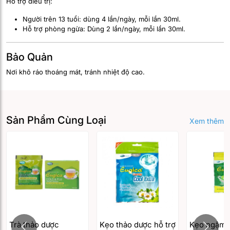
Hỗ trợ điều trị:
Người trên 13 tuổi: dùng 4 lần/ngày, mỗi lần 30ml.
Hỗ trợ phòng ngừa: Dùng 2 lần/ngày, mỗi lần 30ml.
Bảo Quản
Nơi khô ráo thoáng mát, tránh nhiệt độ cao.
Sản Phẩm Cùng Loại
Xem thêm
Trà thảo dược
Kẹo thảo dược hỗ trợ
Kẹo ngậm 