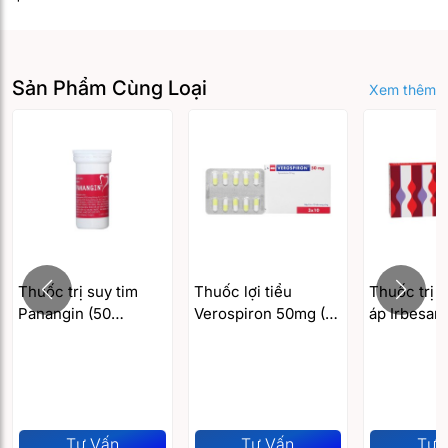
Sản Phẩm Cùng Loại
Xem thêm
Thuốc trị suy tim
Thuốc lợi tiểu
Thuốc trị 
Panangin (50
Verospiron 50mg (3
áp Irbesart
viên/hộp)
vỉ x 10 viên/hộp)
150mg (2 vỉ
viên/hộp)
Tư Vấn
Tư Vấn
Tư 