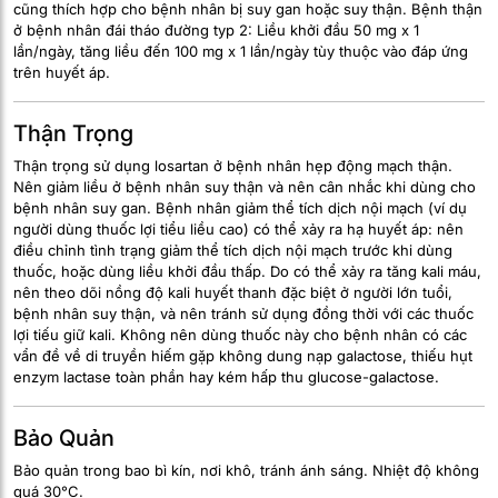
cũng thích hợp cho bệnh nhân bị suy gan hoặc suy thận. Bệnh thận
ở bệnh nhân đái tháo đường typ 2: Liều khởi đầu 50 mg x 1
lần/ngày, tăng liều đến 100 mg x 1 lần/ngày tùy thuộc vào đáp ứng
trên huyết áp.
Thận Trọng
Thận trọng sử dụng losartan ở bệnh nhân hẹp động mạch thận.
Nên giảm liều ở bệnh nhân suy thận và nên cân nhắc khi dùng cho
bệnh nhân suy gan. Bệnh nhân giảm thể tích dịch nội mạch (ví dụ
người dùng thuốc lợi tiểu liều cao) có thể xảy ra hạ huyết áp: nên
điều chỉnh tình trạng giảm thể tích dịch nội mạch trước khi dùng
thuốc, hoặc dùng liều khởi đầu thấp. Do có thể xảy ra tăng kali máu,
nên theo dõi nồng độ kali huyết thanh đặc biệt ở người lớn tuổi,
bệnh nhân suy thận, và nên tránh sử dụng đồng thời với các thuốc
lợi tiếu giữ kali. Không nên dùng thuốc này cho bệnh nhân có các
vẩn đề về di truyền hiếm gặp không dung nạp galactose, thiếu hụt
enzym lactase toàn phần hay kém hấp thu glucose-galactose.
Bảo Quản
Bảo quản trong bao bì kín, nơi khô, tránh ánh sáng. Nhiệt độ không
quá 30°C.