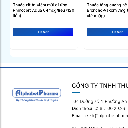
ys
Thuốc xịt trị viêm mũi dị ứng
Thuốc tăng cường hệ
Rhinocort Aqua 64mcg/liều (120
Broncho-Vaxom 7mg 
liều)
viên/hộp)
Tư Vấn
Tư Vấn
CÔNG TY TNHH THƯ
164 Đường số 4, Phường An
Điện thoại:
028.7100.29.29
Email:
cskh@alphabetpharm