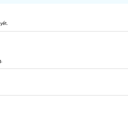
yết.
g.