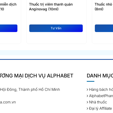
 miễn dịch
Thuốc trị viêm thanh quản
Thuốc nhỏ đ
(10
Anginovag (10ml)
(8ml)
Tư Vấn
ƠNG MẠI DỊCH VỤ ALPHABET
DANH MỤ
 Hội Đông, Thành phố Hồ Chí Minh
Hàng bách h
AlphabetPha
a.com.vn
Nhà thuốc
Đại lý Affiliate