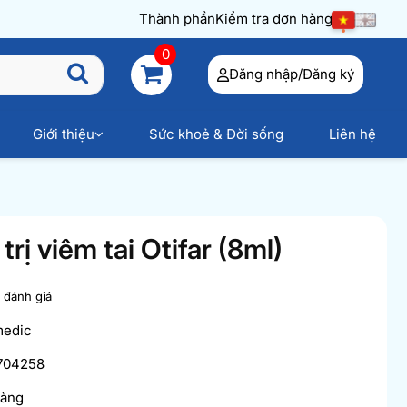
Thành phần
Kiểm tra đơn hàng
0
Đăng nhập/Đăng ký
Giới thiệu
Sức khoẻ & Đời sống
Liên hệ
rị viêm tai Otifar (8ml)
t đánh giá
medic
704258
hàng