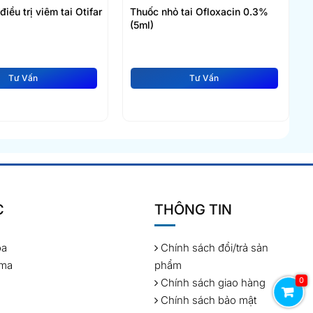
iều trị viêm tai Otifar
Thuốc nhỏ tai Ofloxacin 0.3%
(5ml)
Tư Vấn
Tư Vấn
C
THÔNG TIN
óa
Chính sách đổi/trả sản
rma
phẩm
0
Chính sách giao hàng
Chính sách bảo mật