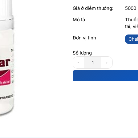
Giá ở điểm thưởng:
5000
Mô tả
Thuốc
tai, v
Đơn vị tính
Cha
Số lượng
-
+