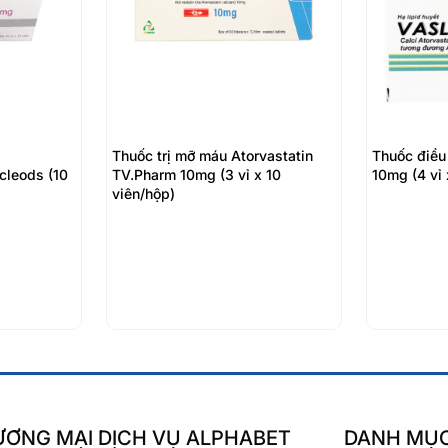
Thuốc trị mỡ máu Atorvastatin
Thuốc điều
eods (10
TV.Pharm 10mg (3 vỉ x 10
10mg (4 vỉ 
viên/hộp)
ƠNG MẠI DỊCH VỤ ALPHABET
DANH MỤ