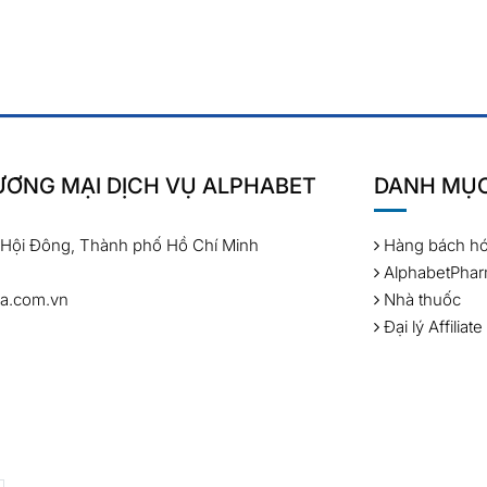
ƠNG MẠI DỊCH VỤ ALPHABET
DANH MỤ
 Hội Đông, Thành phố Hồ Chí Minh
Hàng bách h
AlphabetPha
a.com.vn
Nhà thuốc
Đại lý Affiliate