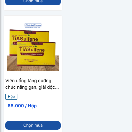
Chọn mua
Viên uống tăng cường
chức năng gan, giải độc
gan TiaSulfene (10 vỉ x 10
Hộp
viên/hộp)
68.000 / Hộp
Chọn mua