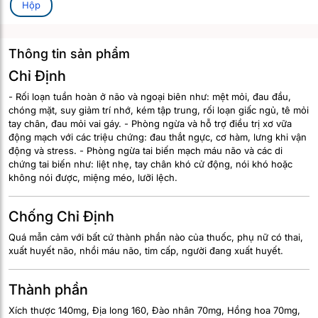
Hộp
Thông tin sản phẩm
Chỉ Định
- Rối loạn tuần hoàn ở não và ngoại biên như: mệt mỏi, đau đầu,
chóng mặt, suy giảm trí nhớ, kém tập trung, rối loạn giấc ngủ, tê mỏi
tay chân, đau mỏi vai gáy. - Phòng ngừa và hỗ trợ điều trị xơ vữa
động mạch với các triệu chứng: đau thắt ngực, cơ hàm, lưng khi vận
động và stress. - Phòng ngừa tai biến mạch máu não và các di
chứng tai biến như: liệt nhẹ, tay chân khó cử động, nói khó hoặc
không nói được, miệng méo, lưỡi lệch.
Chống Chỉ Định
Quá mẫn cảm với bất cứ thành phần nào của thuốc, phụ nữ có thai,
xuất huyết não, nhồi máu não, tim cấp, người đang xuất huyết.
Thành phần
Xích thược 140mg, Địa long 160, Đào nhân 70mg, Hồng hoa 70mg,