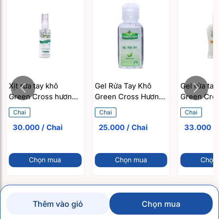
Xịt rửa tay khô
Gel Rửa Tay Khô
Gel rửa tay
Green Cross hương
Green Cross Hương
Green Cro
Trà xanh (70ml)
Trà Xanh (60ml)
Dưa Táo (1
Chai
Chai
Chai
30.000 / Chai
25.000 / Chai
33.
Chọn mua
Chọn mua
Chọn
Thêm vào giỏ
Chọn mua