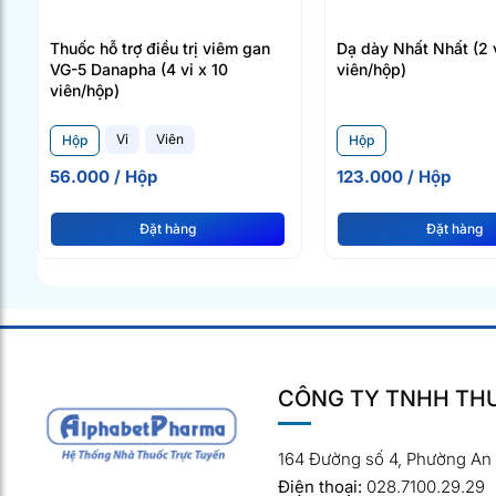
Thuốc hỗ trợ điều trị viêm gan
Dạ dày Nhất Nhất (2 v
VG-5 Danapha (4 vỉ x 10
viên/hộp)
viên/hộp)
Vỉ
Viên
Hộp
Hộp
56.000 / Hộp
123.000 / Hộp
Đặt hàng
Đặt hàng
CÔNG TY TNHH THƯ
164 Đường số 4, Phường An
Điện thoại:
028.7100.29.29