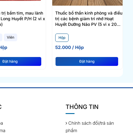
 trị bầm tím, mau lành
Thuốc bổ thần kinh phòng và điều
 Long Huyết P/H (2 vỉ x
trị các bệnh giảm trí nhớ Hoạt
p)
Huyết Dưỡng Não PV (5 vỉ x 20
viên bao đường/hộp)
Viên
Hộp
Hộp
52.000 / Hộp
Đặt hàng
Đặt hàng
C
THÔNG TIN
óa
Chính sách đổi/trả sản
rma
phẩm