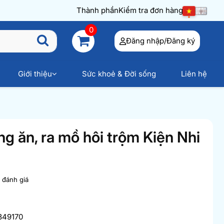
Thành phần
Kiểm tra đơn hàng
0
Đăng nhập/Đăng ký
Giới thiệu
Sức khoẻ & Đời sống
Liên hệ
ếng ăn, ra mồ hôi trộm Kiện Nhi
t đánh giá
349170