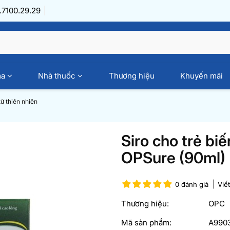
7100.29.29
ma
Nhà thuốc
Thương hiệu
Khuyến mãi
ừ thiên nhiên
Siro cho trẻ bi
OPSure (90ml)
0 đánh giá
Viế
Thương hiệu:
OPC
Mã sản phẩm:
A990