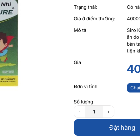
Trạng thái:
Có h
Giá ở điểm thưởng:
4000
Mô tả
Siro 
ăn do
bàn ta
tiện 
Giá
40
Đơn vị tính
Cha
Số lượng
-
+
Đặt hàng