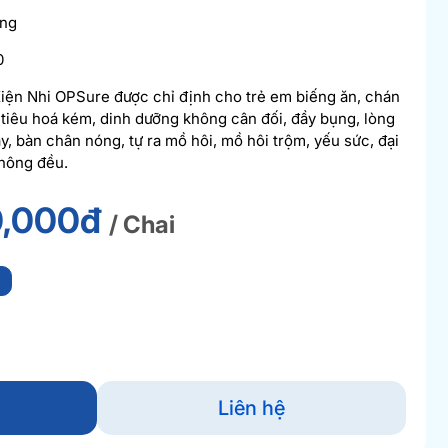
àng
0
Kiện Nhi OPSure được chỉ định cho trẻ em biếng ăn, chán
 tiêu hoá kém, dinh dưỡng không cân đối, đầy bụng, lòng
y, bàn chân nóng, tự ra mồ hôi, mồ hôi trộm, yếu sức, đại
không đều.
,000đ
/ Chai
i
Liên hệ