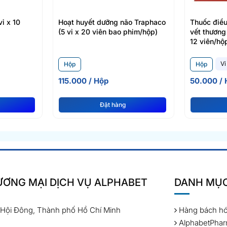
ỉ x 10
Hoạt huyết dưỡng não Traphaco
Thuốc điều
(5 vỉ x 20 viên bao phim/hộp)
vết thương
12 viên/hộ
Vỉ
Hộp
Hộp
115.000 / Hộp
50.000 / 
Đặt hàng
ƠNG MẠI DỊCH VỤ ALPHABET
DANH MỤ
 Hội Đông, Thành phố Hồ Chí Minh
Hàng bách h
AlphabetPha