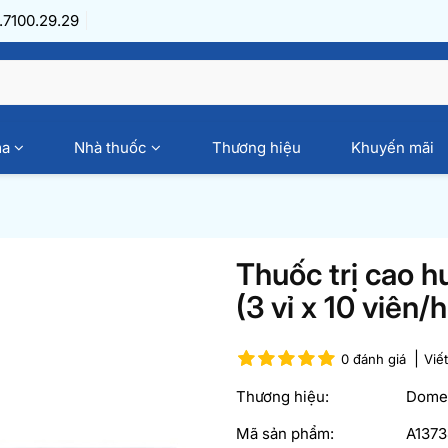
7100.29.29
ma
Nhà thuốc
Thương hiệu
Khuyến mãi
Thuốc trị cao 
(3 vỉ x 10 viên/
0 đánh giá
Viế
Thương hiệu:
Dome
Mã sản phẩm:
A1373