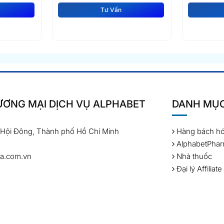
Tư Vấn
ƠNG MẠI DỊCH VỤ ALPHABET
DANH MỤ
 Hội Đông, Thành phố Hồ Chí Minh
Hàng bách h
AlphabetPha
a.com.vn
Nhà thuốc
Đại lý Affiliate