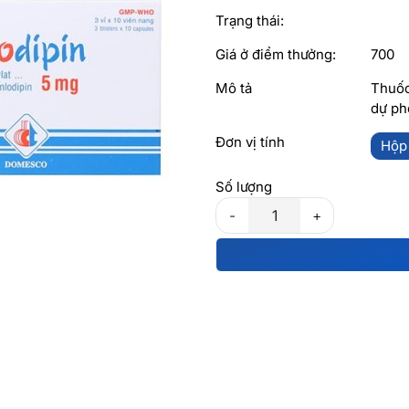
Trạng thái:
Giá ở điểm thưởng:
700
Mô tả
Thuốc
dự ph
Đơn vị tính
Hộp
Số lượng
-
+