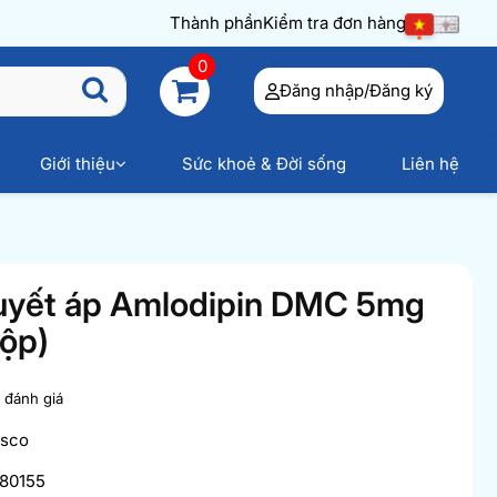
Thành phần
Kiểm tra đơn hàng
0
Đăng nhập/Đăng ký
Giới thiệu
Sức khoẻ & Đời sống
Liên hệ
huyết áp Amlodipin DMC 5mg
hộp)
t đánh giá
sco
80155