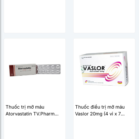
20mg (3 vỉ x 10 viên/hộp)
Macleods (10 vỉ x 10
viên/hộp)
Thuốc trị mỡ máu
Thuốc điều trị mỡ máu
Atorvastatin TV.Pharm
Vaslor 20mg (4 vỉ x 7
20mg (3 vỉ x 10 viên/hộp)
viên/hộp)