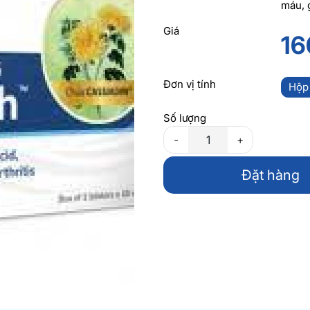
máu, 
Giá
16
Đơn vị tính
Hộp
Số lượng
-
+
Đặt hàng