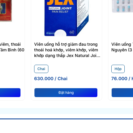
viêm, thoái
Viên uống hỗ trợ giảm đau trong
Viên uống
Tâm Bình (60
thoái hoá khớp, viêm khớp, viêm
Nguyên (3 
khớp dạng thấp Jex Natural Joint
Pain Relief (60 viên/chai)
Chai
Hộp
630.000 / Chai
76.000 / 
Đặt hàng