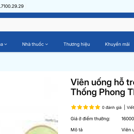
7100.29.29
ma
Nhà thuốc
Thương hiệu
Khuyến mãi
Viên uống hỗ tr
Thống Phong Thá
0 đánh giá
Viế
Giá ở điểm thưởng:
1600
Mô tả
Viên 