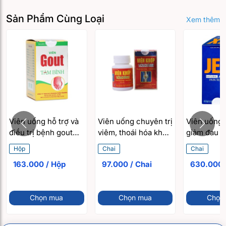
Sản Phẩm Cùng Loại
Xem thêm
Viên uống hỗ trợ và
Viên uống chuyên trị
Viên uống 
điều trị bệnh gout
viêm, thoái hóa khớp
giảm đau t
Viên Gout Tâm Bình
Viên Khớp Tâm Bình
hoá khớp, 
Hộp
Chai
Chai
(60 viên/hộp)
(60 viên/hộp)
khớp, viêm
163.000 / Hộp
97.000 / Chai
dạng thấp 
Natural Joi
Relief (60 
Chọn mua
Chọn mua
Chọn