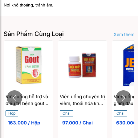
Nơi khô thoáng, tránh ẩm.
Sản Phẩm Cùng Loại
Xem thêm
Viên uống hỗ trợ và
Viên uống chuyên trị
Viên uống 
điều trị bệnh gout
viêm, thoái hóa khớp
giảm đau t
Viên Gout Tâm Bình
Viên Khớp Tâm Bình
hoá khớp, 
Hộp
Chai
Chai
(60 viên/hộp)
(60 viên/hộp)
khớp, viêm
163.000 / Hộp
97.000 / Chai
dạng thấp 
Natural Joi
Relief (60 