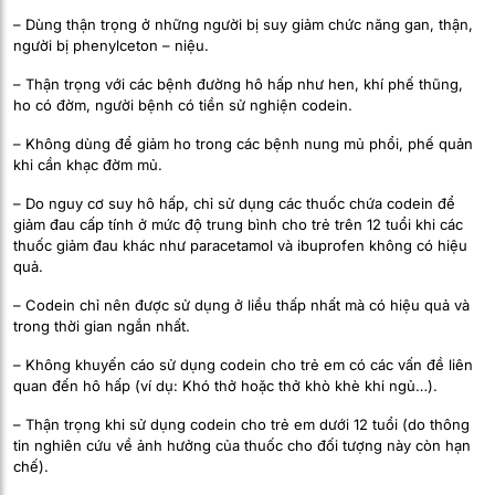
– Dùng thận trọng ở những người bị suy giảm chức năng gan, thận,
người bị phenylceton – niệu.
– Thận trọng với các bệnh đường hô hấp như hen, khí phế thũng,
ho có đờm, người bệnh có tiền sử nghiện codein.
– Không dùng để giảm ho trong các bệnh nung mủ phổi, phế quản
khi cần khạc đờm mủ.
– Do nguy cơ suy hô hấp, chỉ sử dụng các thuốc chứa codein để
giảm đau cấp tính ở mức độ trung bình cho trẻ trên 12 tuổi khi các
thuốc giảm đau khác như paracetamol và ibuprofen không có hiệu
quả.
– Codein chỉ nên được sử dụng ở liều thấp nhất mà có hiệu quả và
trong thời gian ngắn nhất.
– Không khuyến cáo sử dụng codein cho trẻ em có các vấn đề liên
quan đến hô hấp (ví dụ: Khó thở hoặc thở khò khè khi ngủ…).
– Thận trọng khi sử dụng codein cho trẻ em dưới 12 tuổi (do thông
tin nghiên cứu về ảnh hưởng của thuốc cho đối tượng này còn hạn
chế).