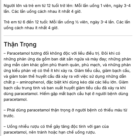
Người lớn và trẻ em từ 12 tuổi trở lên: Mỗi lần uống 1 viên, ngày 3-4
lần. Các lần uống cách nhau ít nhất 4 giờ.
Trẻ em từ 6 đến 12 tuổi: Mỗi lần uống ½ viên, ngày 3-4 lần. Các lần
uống cách nhau ít nhất 4 giờ.
Thận Trọng
– Paracetamol tương đối không độc với liều điều trị. Đôi khi có
những phản ứng da gồm ban dát sần ngứa và mày đay; những phản
ứng mẫn cảm khác gồm phù thanh quản, phù mạch, và những phản
ứng kiểu phản vệ có thể ít khi xảy ra. Giảm tiểu cầu, giảm bạch cầu,
và giảm toàn thể huyết cầu đã xảy ra với việc sử dụng những dẫn
chất p – aminophenol, đặc biệt khi dùng kéo dài các liều lớn. Giảm
bạch cầu trung tính và ban xuất huyết giảm tiểu cầu đã xảy ra khi
dùng paracetamol. Hiếm gặp mất bạch cầu hạt ở người bệnh dùng
paracetamol.
– Phải dùng paracetamol thận trọng ở người bệnh có thiếu máu từ
trước.
– Uống nhiều rượu có thể gây tăng độc tính với gan của
paracetamol, nên tránh hoặc hạn chế uống rượu.