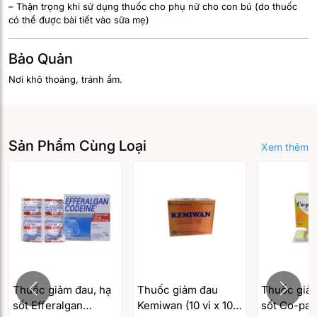
– Thận trọng khi sử dụng thuốc cho phụ nữ cho con bú (do thuốc
có thể được bài tiết vào sữa mẹ)
Bảo Quản
Nơi khô thoáng, tránh ẩm.
Sản Phẩm Cùng Loại
Xem thêm
Thuốc giảm đau, hạ
Thuốc giảm đau
Thuốc giảm
sốt Efferalgan
Kemiwan (10 vỉ x 10
sốt Co-pade